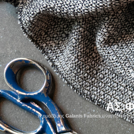
ΑΣ 
Η ομάδα της
Galanis Fabrics
είναι πάντα στ